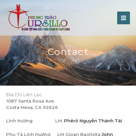
Skip
to
content
Contact
Địa Chỉ Liên Lạc:
1087 Santa Rosa Ave.
Costa Mesa, CA 92626
Linh Hướng
:
LM
. Phêrô Nguyễn Thành Tài
Phụ Tá Linh Hướng
:
LM Gioan Baotixita
John