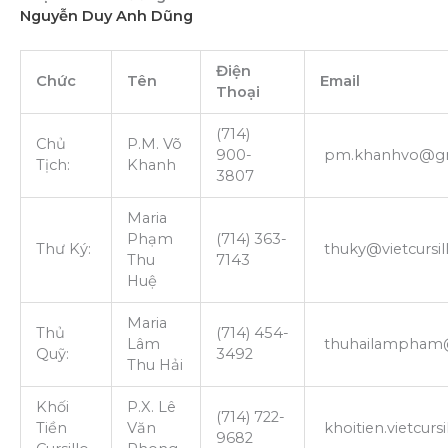
Nguyễn Duy Anh Dũng
Điện
Chức
Tên
Email
Thoại
(714)
Chủ
P.M. Võ
900-
pm.khanhvo@gm
Tịch:
Khanh
3807
Maria
Phạm
(714) 363-
Thư Ký:
thuky@vietcursil
Thu
7143
Huệ
Maria
Thủ
(714) 454-
Lâm
thuhailampham
Quỹ:
3492
Thu Hải
Khối
P.X. Lê
(714) 722-
Tiền
Văn
khoitien.vietcur
9682