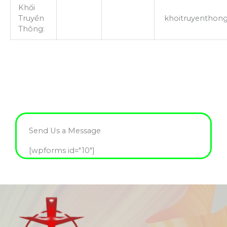
Khối
Truyền
khoitruyenthong.
Thông:
Send Us a Message
[wpforms id="10"]