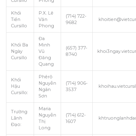
Cursillo
Phong
Khối
P.X. Lê
(714) 722-
Tiền
Văn
khoitien@vietcurs
9682
Cursillo
Phong
Đa
Khối Ba
Minh
(657) 377-
Ngày
Vũ
khoi3ngay.vietcu
8740
Cursillo
Đăng
Quang
Phêrô
Khối
Nguyễn
(714) 906-
Hậu
khoihau.vietcurs
Ngân
3537
Cursillo:
Sơn
Maria
Trường
Nguyễn
(714) 612-
Lãnh
khtruonglanhdao.
Thị
1607
Đạo:
Long