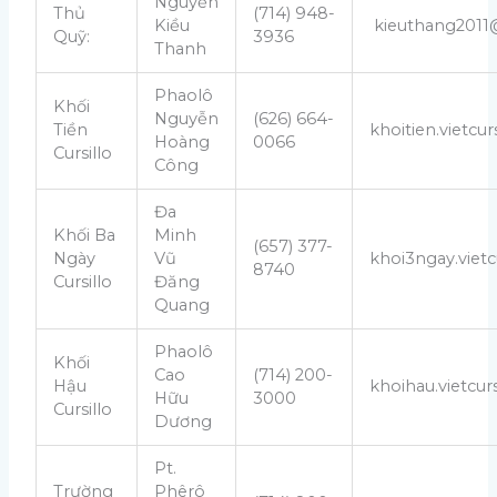
Nguyễn
Thủ
(714) 948-
Kiều
kieuthang2011
Quỹ:
3936
Thanh
Phaolô
Khối
Nguyễn
(626) 664-
Tiền
khoitien.vietcu
Hoàng
0066
Cursillo
Công
Đa
Khối Ba
Minh
(657) 377-
Ngày
Vũ
khoi3ngay.viet
8740
Cursillo
Đăng
Quang
Phaolô
Khối
Cao
(714) 200-
Hậu
khoihau.vietcu
Hữu
3000
Cursillo
Dương
Pt.
Trường
Phêrô