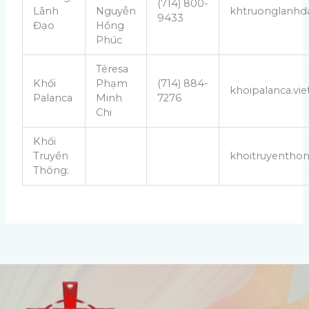
(714) 800-
Lãnh
Nguyễn
khtruonglanhda
9433
Đạo
Hồng
Phúc
Têresa
Khối
Phạm
(714) 884-
khoipalanca.vi
Palanca
Minh
7276
Chi
Khối
Truyền
khoitruyenthon
Thông: