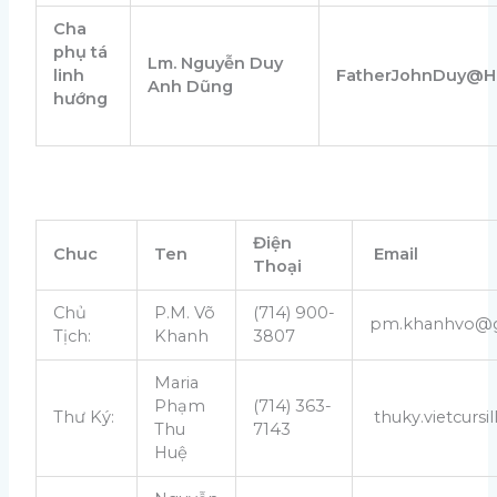
Cha
phụ tá
Lm. Nguyễn Duy
linh
FatherJohnDuy@Ho
Anh Dũng
hướng
Điện
Chuc
Ten
Email
Thoại
Chủ
P.M. Võ
(714) 900-
pm.khanhvo@g
Tịch:
Khanh
3807
Maria
Phạm
(714) 363-
Thư Ký:
thuky.vietcurs
Thu
7143
Huệ