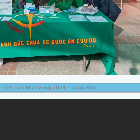
o-Tỉnh tâm Mùa Vọng 2023 – Dòng Xitô