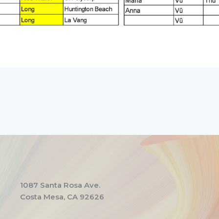
1087 Santa Rosa Ave.
Costa Mesa, CA 92626