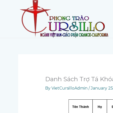
Skip
to
content
Danh Sách Trợ Tá Khó
By
VietCursilloAdmin
/
January 25