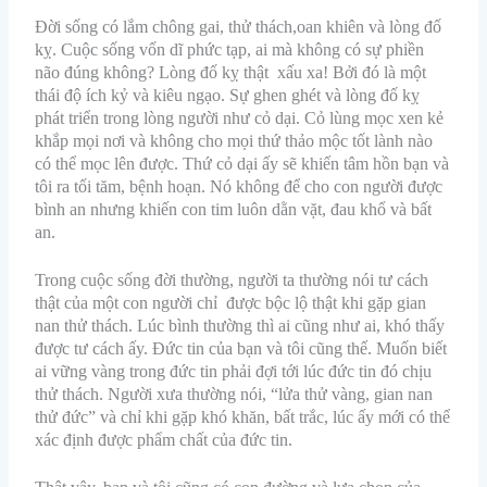
Đời sống có lắm chông gai, thử thách,oan khiên và lòng đố
kỵ. Cuộc sống vốn dĩ phức tạp, ai mà không có sự phiền
não đúng không? Lòng đố kỵ thật xấu xa! Bởi đó là một
thái độ ích kỷ và kiêu ngạo. Sự ghen ghét và lòng đố kỵ
phát triển trong lòng người như cỏ dại. Cỏ lùng mọc xen kẻ
khắp mọi nơi và không cho mọi thứ thảo mộc tốt lành nào
có thể mọc lên được. Thứ cỏ dại ấy sẽ khiến tâm hồn bạn và
tôi ra tối tăm, bệnh hoạn. Nó không để cho con người được
bình an nhưng khiến con tim luôn dằn vặt, đau khổ và bất
an.
Trong cuộc sống đời thường, người ta thường nói tư cách
thật của một con người chỉ được bộc lộ thật khi gặp gian
nan thử thách. Lúc bình thường thì ai cũng như ai, khó thấy
được tư cách ấy. Đức tin của bạn và tôi cũng thế. Muốn biết
ai vững vàng trong đức tin phải đợi tới lúc đức tin đó chịu
thử thách. Người xưa thường nói, “lửa thử vàng, gian nan
thử đức” và chỉ khi gặp khó khăn, bất trắc, lúc ấy mới có thể
xác định được phẩm chất của đức tin.