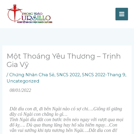
Skip
to
content
Một Thoáng Yêu Thương – Trịnh
Gia Vỹ
/
Chứng Nhân Chia Sẻ
,
SNCS 2022
,
SNCS 2022-Thang 9
,
Uncategorized
08/01/2022
Dắt dìu con đi, đi bên Ngài nào có sợ chi….Giông tố giăng
đầy có Ngài con chẳng lo gì…
Tình Ngài dìu dắt con bước trên nẻo ngay với vượt qua mọi
đố kỵ…. Dù qua thung lũng hay hố sâu hiểm nguy…Con
vẫn vui sướng khi tựa nương bên Ngài….Dắt dìu con đi!