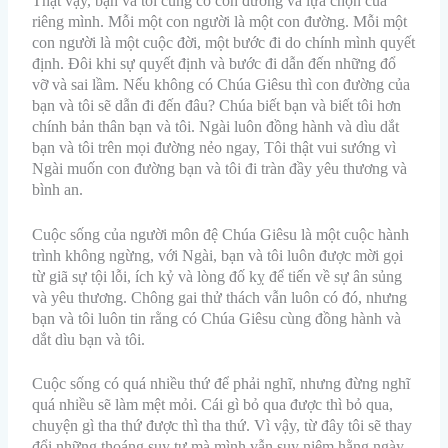
Thật vậy, bạn và tôi cũng có con đường và lựa chọn của
riêng mình. Mỗi một con người là một con đường. Mỗi một
con người là một cuộc đời, một bước đi do chính mình quyết
định. Đôi khi sự quyết định và bước đi dẫn đến những đổ
vỡ và sai lầm. Nếu không có Chúa Giêsu thì con đường của
bạn và tôi sẽ dẫn đi đến đâu? Chúa biết bạn và biết tôi hơn
chính bản thân bạn và tôi. Ngài luôn đồng hành và dìu dắt
bạn và tôi trên mọi đường nẻo ngay, Tôi thật vui sướng vì
Ngài muốn con đường bạn và tôi đi tràn đầy yêu thương và
bình an.
Cuộc sống của người môn đệ Chúa Giêsu là một cuộc hành
trình không ngừng, với Ngài, bạn và tôi luôn được mời gọi
từ giã sự tội lỗi, ích kỷ và lòng đố kỵ để tiến về sự ân sủng
và yêu thương. Chông gai thử thách vẫn luôn có đó, nhưng
bạn và tôi luôn tin rằng có Chúa Giêsu cùng đồng hành và
dắt dìu bạn và tôi.
Cuộc sống có quá nhiều thứ để phải nghĩ, nhưng đừng nghĩ
quá nhiều sẽ làm mệt mỏi. Cái gì bỏ qua được thì bỏ qua,
chuyện gì tha thứ được thì tha thứ. Vì vậy, từ đây tôi sẽ thay
đổi những thoáng suy tư mà mình vẫn suy niệm hằng ngày