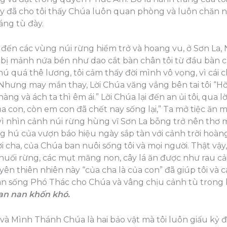
y đã cho tôi thấy Chúa luôn quan phòng và luôn chăn nuô
ng tù đày.
 đến các vùng núi rừng hiểm trở và hoang vu, ở Sơn La, N
và bị mảnh nứa bén như dao cắt bàn chân tôi từ đầu bàn 
ú quá thê lương, tôi cảm thấy đời mình vô vọng, vì cái c
. Nhưng may mắn thay, Lời Chúa văng vẳng bên tai tôi “
ng và ách ta thì êm ái.” Lời Chúa lại đến an ủi tôi, qua 
ủa con, còn em con đã chết nay sống lại,” Ta mở tiệc ăn m
vì nhìn cảnh núi rừng hùng vĩ Sơn La bỗng trở nên thơ m
ếng hú của vượn báo hiệu ngày sắp tàn với cảnh trời hoà
ời cha, của Chúa ban nuôi sống tôi và mọi người. Thật vậy
ối rừng, các mụt măng non, cây lá ăn được như rau cải tà
n thiên nhiên này “của cha là của con” đã giúp tôi và c
àn sống Phó Thác cho Chúa và vâng chịu cảnh tù trong b
ian nan khốn khó.
và Mình Thánh Chúa là hai bảo vật mà tôi luôn giấu kỷ đ