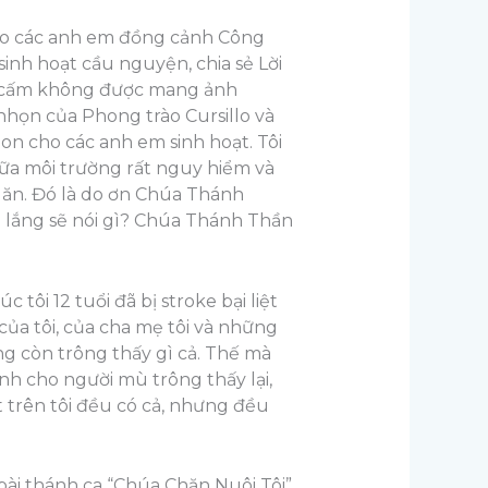
 cho các anh em đồng cảnh Công
inh hoạt cầu nguyện, chia sẻ Lời
ản cấm không được mang ảnh
nhọn của Phong trào Cursillo và
lon cho các anh em sinh hoạt. Tôi
iữa môi trường rất nguy hiểm và
ần ăn. Đó là do ơn Chúa Thánh
o lắng sẽ nói gì? Chúa Thánh Thần
tôi 12 tuổi đã bị stroke bại liệt
u của tôi, của cha mẹ tôi và những
ng còn trông thấy gì cả. Thế mà
h cho người mù trông thấy lại,
 trên tôi đều có cả, nhưng đều
bài thánh ca “Chúa Chăn Nuôi Tôi”