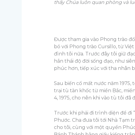
thấy Chúa luôn quan phòng và luô
Được tham gia vào Phong trào đối 
bó với Phong trào Cursillo, từ Việ
đình tôi nữa. Trước đây tôi giữ 
hẳn thái độ đời sống đạo, như siê
phúc hơn, tiếp xúc với tha nhân b
Sau biến cố mất nước năm 1975, tôi
trại tù tàn khốc từ miền Bắc, miề
4, 1975, cho nên khi vào tù tôi đã 
Trước khi phải đi trình diện để đ
Phước. Cha đưa tôi tới Nhà Tạm t
cho tôi, cùng với một quyển Ph
Bánh Thánh bằng giấy kiếng trắn