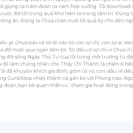
với giọng ca trầm đoàn ca nam hợp xướng. Tôi download n
cuộc đời tôi trong quá khứ hiện ra trong tâm trí. Đúng 
hồng ân. Đúng là Chúa chăn nuôi tôi quá kỹ cho đến ngày
ếu gì. Chúa bảo vệ tôi lẽ nào tôi còn sợ chi, còn sợ ai. N
đồi hoặc qua ngàn tăm tôí. Tôi đâu có sợ chi vì Chúa ở c
ống đời sống Ngày Thứ Tư của tôi trong môi trường tù đà
ta để làm chứng nhân cho Thầy Chí Thánh, là chiến sĩ h
ôi đã khuyến khích gia đình, gồm có vợ, con, dâu rễ đều
g Cursillistas nhiệt thành và gắn bó với Phong trào. Ngoà
g đoàn, bạn bè quen thân v.v…tham gia hoạt động trong 