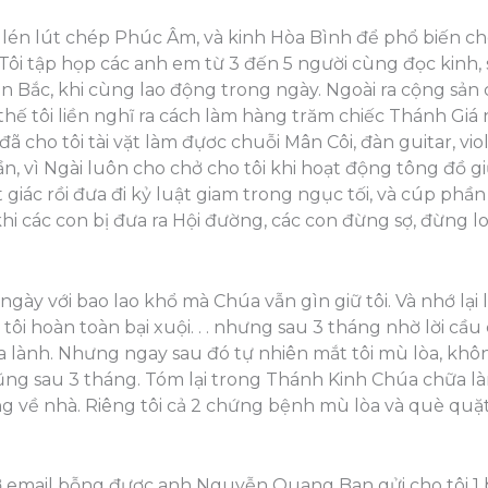
tôi lén lút chép Phúc Âm, và kinh Hòa Bình để phổ biến
ôi tập họp các anh em từ 3 đến 5 người cùng đọc kinh, s
n Bắc, khi cùng lao động trong ngày. Ngoài ra cộng s
hế tôi liền nghĩ ra cách làm hàng trăm chiếc Thánh Giá 
 cho tôi tài vặt làm đựơc chuỗi Mân Côi, đàn guitar, vio
n, vì Ngài luôn cho chở cho tôi khi hoạt động tông đồ g
t giác rồi đưa đi kỷ luật giam trong ngục tối, và cúp ph
hi các con bị đưa ra Hội đường, các con đừng sợ, đừng l
y với bao lao khổ mà Chúa vẫn gìn giữ tôi. Và nhớ lại lúc 
i tôi hoàn toàn bại xuội. . . nhưng sau 3 tháng nhờ lời cầ
a lành. Nhưng ngay sau đó tự nhiên mắt tôi mù lòa, khô
ng sau 3 tháng. Tóm lại trong Thánh Kinh Chúa chữa làn
 về nhà. Riêng tôi cả 2 chứng bệnh mù lòa và què quặt
ở email bỗng được anh Nguyễn Quang Ban gửi cho tôi 1 