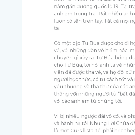
nằm gần đường quốc lộ 19. Tại trại
anh em trong trại. Rất nhiều anh
luôn có sẳn trên tay. Tất cả mọi 
ta.
Có một dịp Tư Búa được cho đi họ
về, với những đòn võ hiểm hóc, m
chuyện gì xảy ra. Tư Búa bổng d
cho Tư Búa, tôi hỏi anh ta về nhữ
viên đã được tha về, và họ đối xử 
người học thức, có tư cách tốt v
yêu thương và tha thứ của các an
thông với những người tù “bất đắc
với các anh em tù chúng tôi.
Vì bị nhiều ngược đãi vô cớ, và p
và hành hạ tôi. Nhưng Lời Chúa đã
là một Cursillista, tôi phải học