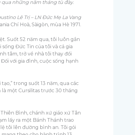
ng qua những năm tháng tù đày.
ustino Lê Trị – LN Đức Mẹ La Vang
tania Chí Hoà, Sàigòn, mùa Hè 1971.
ệt. Suốt 52 năm qua, tôi luôn gắn
 sống Đức Tin của tôi và cả gia
h tâm, trở về nhà tôi thay đổi
 Đối với gia đình, cuộc sống hạnh
i tạo,” trong suốt 13 năm, qua các
 là một Cursilitas trước 30 tháng
ỗ Thiên Bình, chánh xứ giáo xứ Tân
Tạm lấy ra một Bánh Thánh trao
lệ tôi lên đường bình an. Tôi gói
i mang theo cho hành trình 13