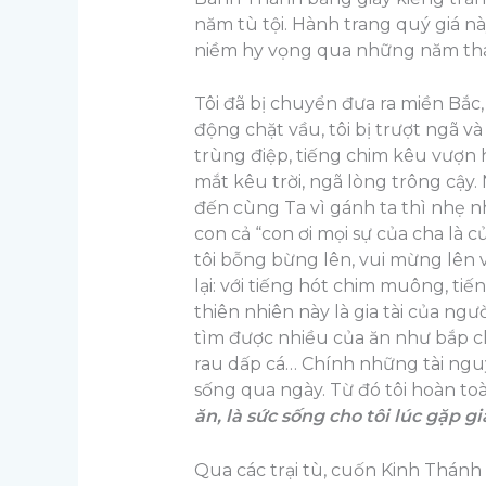
năm tù tội. Hành trang quý giá nà
niềm hy vọng qua những năm thá
Tôi đã bị chuyển đưa ra miền Bắc,
động chặt vầu, tôi bị trượt ngã 
trùng điệp, tiếng chim kêu vượn h
mắt kêu trời, ngã lòng trông cậy
đến cùng Ta vì gánh ta thì nhẹ nhà
con cả “con ơi mọi sự của cha là c
tôi bỗng bừng lên, vui mừng lên 
lại: với tiếng hót chim muông, ti
thiên nhiên này là gia tài của ngư
tìm được nhiều của ăn như bắp chu
rau dấp cá… Chính những tài nguyê
sống qua ngày. Từ đó tôi hoàn to
ăn, là sức sống cho tôi lúc gặp g
Qua các trại tù, cuốn Kinh Thánh 