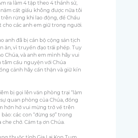
m ra làm 4 tập theo 4 thánh sử,
 năm cất giấu không được nữa tôi
trên rừng khi lao động, để Chầu
t cho các anh em giữ trong người.
ho anh đã bị cán bộ cộng sản tịch
n ăn, vì truyền đạo trái phép. Tuy
 cho Chúa, và anh em mình hãy vui
an tâm cầu nguyện với Chúa
đồng cảnh hãy cẩn thận và giữ kín
m bị gọi lên văn phòng trại “làm
vào sự quan phòng của Chúa, đồng
êm hớn hở vui mừng trở về trên
a bảo: các con “đừng sợ” trong
a che chở. Cảm tạ ơn Chúa.
ung thuộc tỉnh Gia Lai Kon Tum,