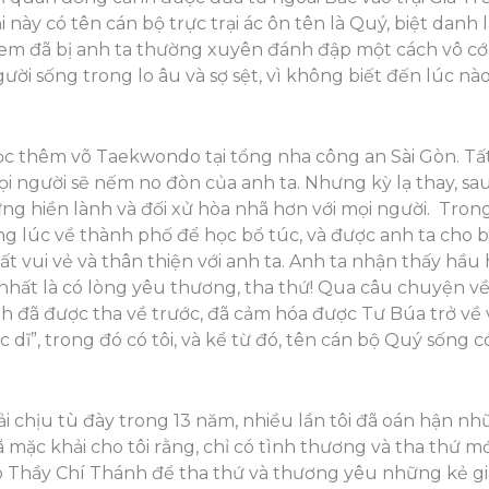
 này có tên cán bộ trực trại ác ôn tên là Quý, biệt danh l
 em đã bị anh ta thường xuyên đánh đập một cách vô cớ 
người sống trong lo âu và sợ sệt, vì không biết đến lúc 
c thêm võ Taekwondo tại tổng nha công an Sài Gòn. Tất c
ọi người sẽ nếm no đòn của anh ta. Nhưng kỳ lạ thay, s
ưng hiền lành và đối xử hòa nhã hơn với mọi người. Tro
ng lúc về thành phố để học bổ túc, và được anh ta cho bi
rất vui vẻ và thân thiện với anh ta. Anh ta nhận thấy hầu
à nhất là có lòng yêu thương, tha thứ! Qua câu chuyện v
h đã được tha về trước, đã cảm hóa được Tư Búa trở về 
 dĩ”, trong đó có tôi, và kể từ đó, tên cán bộ Quý sống 
hải chịu tù đày trong 13 năm, nhiều lần tôi đã oán hận 
 mặc khải cho tôi rằng, chỉ có tình thương và tha thứ m
 theo Thầy Chí Thánh để tha thứ và thương yêu những kẻ 