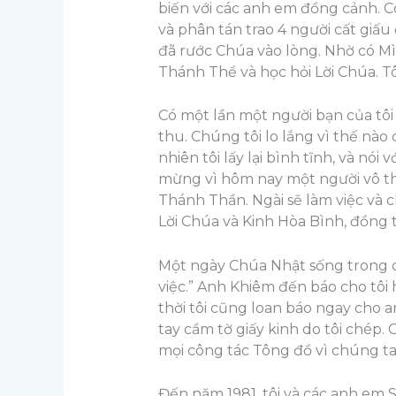
biến với các anh em đồng cảnh. Có
và phân tán trao 4 người cất giấ
đã rước Chúa vào lòng. Nhờ có M
Thánh Thể và học hỏi Lời Chúa. T
Có một lần một người bạn của tôi 
thu. Chúng tôi lo lắng vì thế nào
nhiên tôi lấy lại bình tĩnh, và n
mừng vì hôm nay một người vô th
Thánh Thần. Ngài sẽ làm việc và 
Lời Chúa và Kinh Hòa Bình, đồng t
Một ngày Chúa Nhật sống trong cầ
việc.” Anh Khiêm đến báo cho tôi 
thời tôi cũng loan báo ngay cho 
tay cầm tờ giấy kinh do tôi chép.
mọi công tác Tông đồ vì chúng ta
Đến năm 1981, tôi và các anh em 