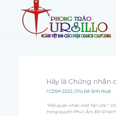
Skip
to
content
Hãy là Chứng nhân c
/
CDSH 2022
,
Chủ Đề Sinh Hoạt
“Mỗi quân nhân một Tân Ước”. Cha 
trong quyển Phúc Âm. Đó là hành t