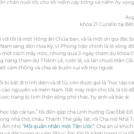
n chăn nuôi tôi, cho tôi niềm cậy trông và niềm hy vọ
Aug
khóa 21 Cursillo tại Bê
với tôi là một Hồng ân Chúa ban, và là một ơn gọi đặc bi
t Nam sang đến Hoa Kỳ, vì Phong trào chính là lẽ sống đời
đạo một cách máy móc, nhưng qua 3 ngày tham dự khóa tĩn
ng năng tham dự Thánh Lễ, rước lễ, và lần chuổi Mân Côi.
iết cảm thông và chia sẻ buồn vui với mọi người.
 bị bắt đi trình diện và đi tù, còn được gọi là “học tập cả
n cao nguyên và miền Nam. Rất may mắn cho tôi, là tôi đã
được trang bị tinh thần sống phó thác, hy sinh và bác ái.
i “học tập cải tạo,” tôi đến gặp cha Linh hướng Giacôbê Đ
rong nhà thờ, chầu Thánh Thể giây lát, rồi Cha mở Nhà 
úc Âm nhỏ
“Mỗi quân nhân một Tân Ước”.
Cha an ủi khích 
g và đặt trong quyển Phúc Âm. Đó là hành trang của tô