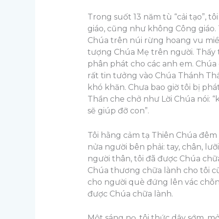
Trong suốt 13 năm tù “cải tạo”, 
giáo, cũng như không Công giáo. T
Chúa trên núi rừng hoang vu miề
tượng Chúa Mẹ trên người. Thấy t
phân phát cho các anh em. Chúa đã
rất tin tưởng vào Chúa Thánh Thầ
khó khăn. Chưa bao giờ tôi bị phá
Thần che chở như Lời Chúa nói: “k
sẽ giúp đỡ con”.
Tôi hằng cảm tạ Thiên Chúa đêm ngà
nửa người bên phải: tay, chân, lưỡ
người thân, tôi đã được Chúa chữ
Chúa thương chữa lành cho tôi cũ
cho người què đứng lên vác chõng
được Chúa chữa lành.
Một sáng nọ, tôi thức dậy sớm, m