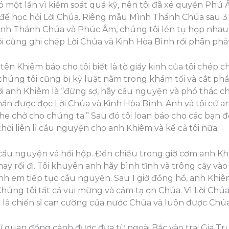
 một lần vì kiểm soát quá kỹ, nên tôi đã xé quyển Phú Â
u để học hỏi Lời Chúa. Riêng mẫu Mình Thánh Chúa sau 3
ình Thánh Chúa và Phúc Âm, chúng tôi lén tụ họp nhau 
ôi cũng ghi chép Lời Chúa và Kinh Hòa Bình rồi phân phá
tên Khiêm báo cho tôi biết là tờ giấy kinh của tôi chép c
 chúng tôi cũng bị kỷ luật nằm trong khám tối và cắt phầ
ói với anh Khiêm là “đừng sợ, hãy cầu nguyện và phó thác
ần được đọc Lời Chúa và Kinh Hòa Bình. Anh và tôi cứ 
che chở cho chúng ta.” Sau đó tôi loan báo cho các bạn 
hời liên lỉ cầu nguyện cho anh Khiêm và kể cả tôi nữa.
u nguyện và hồi hộp. Đến chiều trong giờ cơm anh Khiê
hay rồi đi. Tôi khuyên anh hãy bình tĩnh và trông cậy 
anh em tiếp tục cầu nguyện. Sau 1 giờ đồng hồ, anh Khi
 Chúng tôi tất cả vui mừng và cảm tạ ơn Chúa. Vì Lời Chú
 là chiến sĩ can cường của nước Chúa và luôn được Chú
Sĩ quan đồng cảnh được đưa từ ngoài Bắc vào trại Gia Tr