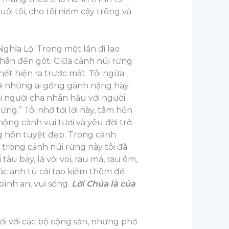
i tôi, cho tôi niềm cậy trông và
ghĩa Lộ. Trong một lần đi lao
chân đến gót. Giữa cảnh núi rừng
hết hiện ra trước mắt. Tôi ngữa
Hỡi những ai gồng gánh nặng hãy
lời người cha nhân hậu với người
ừng.” Tôi nhớ tới lời này, tâm hồn
ộng cảnh vui tươi và yêu đời trở
ng hôn tuyệt đẹp. Trong cảnh
, trong cảnh núi rừng này tôi đã
u bay, lá vòi voi, rau má, rau ôm,
ác anh tù cải tạo kiếm thêm để
ình an, vui sống.
Lời Chúa là của
ối với các bộ cộng sản, nhưng phổ